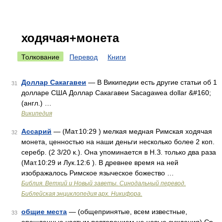
ходячая+монета
Толкование
Перевод
Книги
Доллар Сакагавеи
— В Википедии есть другие статьи об 1
31
долларе США Доллар Сакагавеи Sacagawea dollar &#160;
(англ.) …
Википедия
Ассарий
— (Мат.10:29 ) мелкая медная Римская ходячая
32
монета, ценностью на наши деньги несколько более 2 коп.
серебр. (2 3/20 к.). Она упоминается в Н.З. только два раза
(Мат.10:29 и Лук.12:6 ). В древнее время на ней
изображалось Римское языческое божество …
Библия. Ветхий и Новый заветы. Синодальный перевод.
Библейская энциклопедия арх. Никифора.
общие места
— (общепринятые, всем известные,
33