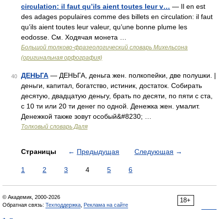
circulation: il faut qu’ils aient toutes leur v…
— Il en est
des adages populaires comme des billets en circulation: il faut
qu’ils aient toutes leur valeur, qu’une bonne plume les
eodosse. См. Ходячая монета …
Большой толково-фразеологический словарь Михельсона
(оригинальная орфография)
ДЕНЬГА
— ДЕНЬГА, деньга жен. полкопейки, две полушки. |
40
деньги, капитал, богатство, истиник, достаток. Собирать
десятую, двадцатую деньгу, брать по десяти, по пяти с ста,
с 10 ти или 20 ти денег по одной. Денежка жен. умалит.
Денежкой также зовут особый&#8230; …
Толковый словарь Даля
Страницы
←
Предыдущая
Следующая
→
1
2
3
4
5
6
© Академик, 2000-2026
18+
Обратная связь:
Техподдержка
,
Реклама на сайте