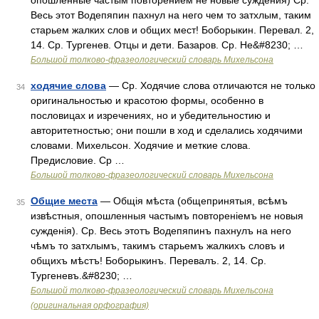
опошленные частым повторением не новые суждения) Ср.
Весь этот Водепяпин пахнул на него чем то затхлым, таким
старьем жалких слов и общих мест! Боборыкин. Перевал. 2,
14. Ср. Тургенев. Отцы и дети. Базаров. Ср. Не&#8230; …
Большой толково-фразеологический словарь Михельсона
ходячие слова
— Ср. Ходячие слова отличаются не только
34
оригинальностью и красотою формы, особенно в
пословицах и изречениях, но и убедительностию и
авторитетностью; они пошли в ход и сделались ходячими
словами. Михельсон. Ходячие и меткие слова.
Предисловие. Ср …
Большой толково-фразеологический словарь Михельсона
Общие места
— Общія мѣста (общепринятыя, всѣмъ
35
извѣстныя, опошленныя частымъ повтореніемъ не новыя
сужденія). Ср. Весь этотъ Водепяпинъ пахнулъ на него
чѣмъ то затхлымъ, такимъ старьемъ жалкихъ словъ и
общихъ мѣстъ! Боборыкинъ. Перевалъ. 2, 14. Ср.
Тургеневъ.&#8230; …
Большой толково-фразеологический словарь Михельсона
(оригинальная орфография)