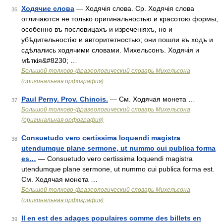
Ходячие слова
— Ходячія слова. Ср. Ходячія слова
36
отличаются не только оригинальностью и красотою формы,
особенно въ пословицахъ и изреченіяхъ, но и
убѣдительностію и авторитетностью; они пошли въ ходъ и
сдѣлались ходячими словами. Михельсонъ. Ходячія и
мѣткія&#8230; …
Большой толково-фразеологический словарь Михельсона
(оригинальная орфография)
Paul Perny. Prov. Chinois.
— См. Ходячая монета …
37
Большой толково-фразеологический словарь Михельсона
(оригинальная орфография)
Consuetudo vero certissima loquendi magistra
38
utendumque plane sermone, ut nummo cui publica forma
es…
— Consuetudo vero certissima loquendi magistra
utendumque plane sermone, ut nummo cui publica forma est.
См. Ходячая монета …
Большой толково-фразеологический словарь Михельсона
(оригинальная орфография)
Il en est des adages populaires comme des billets en
39